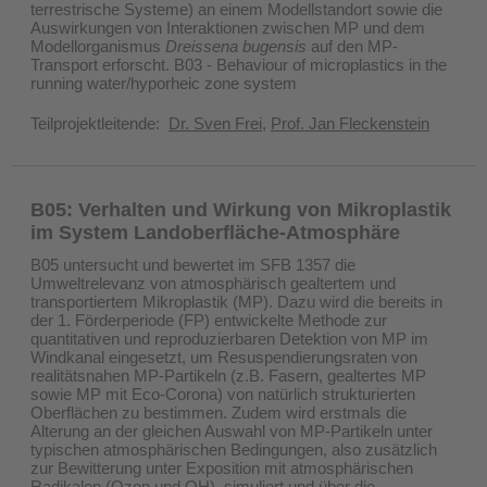
terrestrische Systeme) an einem Modellstandort sowie die
Auswirkungen von Interaktionen zwischen MP und dem
Modellorganismus
Dreissena bugensis
auf den MP-
Transport erforscht. B03 - Behaviour of microplastics in the
running water/hyporheic zone system
Teilprojektleitende:
Dr. Sven Frei
,
Prof. Jan Fleckenstein
B05: Verhalten und Wirkung von Mikroplastik
im System Landoberfläche-Atmosphäre
B05 untersucht und bewertet im SFB 1357 die
Umweltrelevanz von atmosphärisch gealtertem und
transportiertem Mikroplastik (MP). Dazu wird die bereits in
der 1. Förderperiode (FP) entwickelte Methode zur
quantitativen und reproduzierbaren Detektion von MP im
Windkanal eingesetzt, um Resuspendierungsraten von
realitätsnahen MP-Partikeln (z.B. Fasern, gealtertes MP
sowie MP mit Eco-Corona) von natürlich strukturierten
Oberflächen zu bestimmen. Zudem wird erstmals die
Alterung an der gleichen Auswahl von MP-Partikeln unter
typischen atmosphärischen Bedingungen, also zusätzlich
zur Bewitterung unter Exposition mit atmosphärischen
Radikalen (Ozon und OH), simuliert und über die