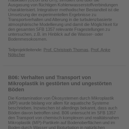
Ausgasung von flüchtigen Kohlenwasserstoffverbindungen
charakterisiert. Integrativer methodischer Bestandteil ist die
Umsetzung der experimentellen Ergebnisse zu
Transportverhalten und Alterung in die turbulenzbasierte
atmosphärische Modellierung und damit die Möglichkeit für
den gesamten SFB 1357 relevante Fragestellungen zu
untersuchen, z.B. im Hinblick auf die Wasser- oder
Bodenmesokosmen.
Teilprojektleitende:
Prof. Christoph Thomas
,
Prof. Anke
Nölscher
B06: Verhalten und Transport von
Mikroplastik in gestörten und ungestörten
Böden
Die Kontamination von Ökosystemen durch Mikroplastik
(MP) wurde bislang vor allem für aquatische Systeme
beschrieben. Inzwischen ist allerdings bekannt, dass auch
Böden davon betroffen sind. B06 untersucht im SFB 1357
den Transport von chemisch komplexen und realitätsnahen
Mikroplastik (MP)-Partikeln auf Bodenoberflächen und im
Boden durch Wasser und Bioturbation in natürlichen