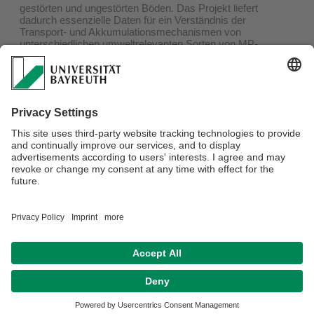
gestörten und ungestörten Böden. Das Projekt liefert
dadurch essenzielle Daten für ein Verständnis der
Transport- und Akkumulationsmechanismen von
unterschiedlichen umweltrelevanten Sorten von MP-
Partikeln. Die Erkenntnisse zu potenziellen
Akkumulationsbereichen und somit zur
Expositionswahrscheinlichkeit für Organismen bilden die
Grundlage für eine realitätsnahe ökologische
Risikobewertung.
Teilprojektleitende:
Prof. Christina Bogner
,
Prof, Stephan
Gekle
,
Dr. Martin Löder
Verantwortlich für die Redaktion:
Dr.rer.nat. Melanie Pöhlmann
Datenschutz / Disclaimer
Impressum
Hausordnung
Sitemap
Kontakt
Barrierefreiheitserklärung