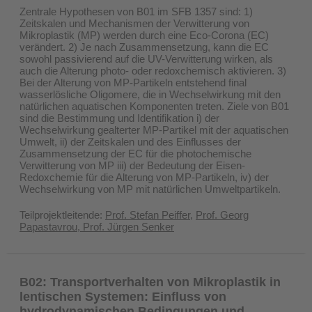
Zentrale Hypothesen von B01 im SFB 1357 sind: 1)
Zeitskalen und Mechanismen der Verwitterung von
Mikroplastik (MP) werden durch eine Eco-Corona (EC)
verändert. 2) Je nach Zusammensetzung, kann die EC
sowohl passivierend auf die UV-Verwitterung wirken, als
auch die Alterung photo- oder redoxchemisch aktivieren. 3)
Bei der Alterung von MP-Partikeln entstehend final
wasserlösliche Oligomere, die in Wechselwirkung mit den
natürlichen aquatischen Komponenten treten. Ziele von B01
sind die Bestimmung und Identifikation i) der
Wechselwirkung gealterter MP-Partikel mit der aquatischen
Umwelt, ii) der Zeitskalen und des Einflusses der
Zusammensetzung der EC für die photochemische
Verwitterung von MP iii) der Bedeutung der Eisen-
Redoxchemie für die Alterung von MP-Partikeln, iv) der
Wechselwirkung von MP mit natürlichen Umweltpartikeln.
Teilprojektleitende:
Prof. Stefan Peiffer
,
Prof. Georg
Papastavrou
,
Prof. Jürgen Senker
B02: Transportverhalten von Mikroplastik in
lentischen Systemen: Einfluss von
hydrodynamischen Bedingungen und