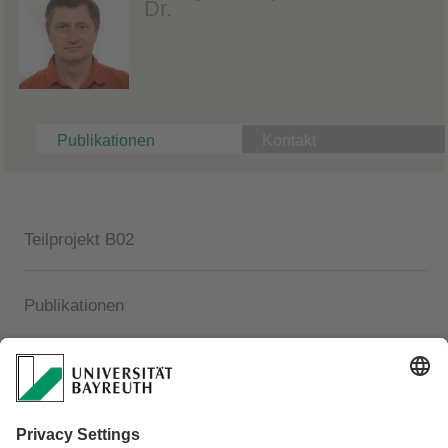
Dr.
Publikationen
Kontakt
Teilprojekt B02
Publikationen
2024
Ahmadi, Pouyan; Dichgans, Franz; Jagau, Lisa; Schmidt,
Christian; Aizinger, Vadym; Gilfedder, Benjamin Silas;
Fleckenstein, Jan
Systematic CFD-based evaluation of physical factors