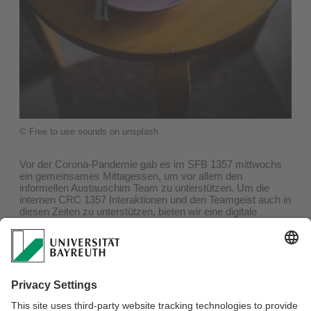
© Free to use sounds on unsplash
Vor der Corona-Pandemie gab es im SFB 1357 mittwochs
ein gemeinsames Mittagessen, um vor allem den
informellen Austauschim Team zu unterstützen. Um die
internen CRC 1357 Interaktionen und den Teamgeist auch in
diesen Zeiten zu unterstützen, bieten wir eine digitale
Alternative an.
Der neue SFB 1357 Stammtisch ist eine digitale SFB 1357
Kaffeepause - jeden Mittwoch ab 12:00 Uhr.
Wo? Online über ZOOM