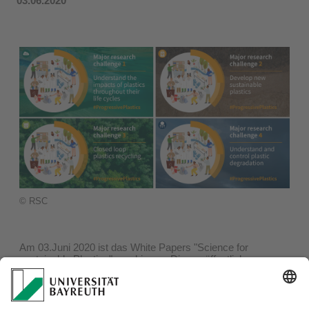
03.06.2020
© RSC
Am 03.Juni 2020 ist das White Papers "Science for
sustainable Plastics" erschienen. Dieses öffentliche
Dokument fasst die Ergebnisse des 8th Chemical Science
and Society Summit verständlich zusammen bei dem
Andreas Greiner zusammen mit Christian Laforsch die
Deutsche Delgation der GDCh leitete. Die GDCh definierte